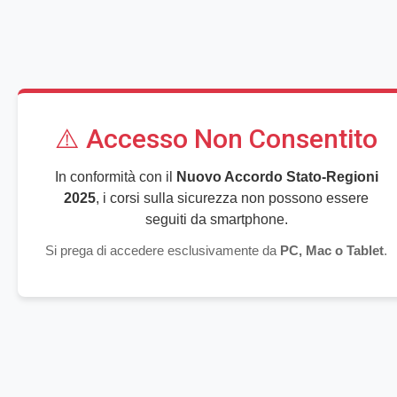
Vai
al
contenuto
principale
Username
⚠️ Accesso Non Consentito
Login
Password
Hai dimenticato lo username o la password?
In conformità con il
Nuovo Accordo Stato-Regioni
Home
2025
, i corsi sulla sicurezza non possono essere
seguiti da smartphone.
Corsi
Si prega di accedere esclusivamente da
PC, Mac o Tablet
.
FAQ
Faq
Cerca
corsi
Invi
Nessuna nuova FAQ
Nessuna FAQ disponibile